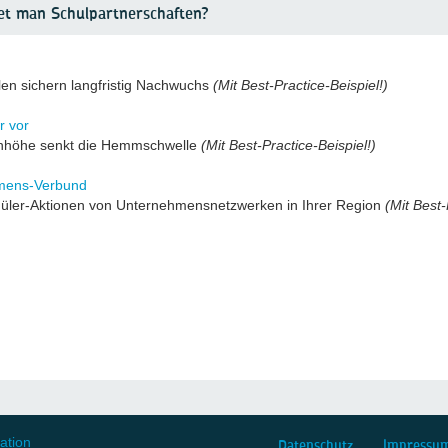
tet man Schulpartnerschaften?
len sichern langfristig Nachwuchs
(Mit Best-Practice-Beispiel!)
r vor
nhöhe senkt die Hemmschwelle
(Mit Best-Practice-Beispiel!)
hmens-Verbund
chüler-Aktionen von Unternehmensnetzwerken in Ihrer Region
(Mit Best-
Datenschutz
Impressu